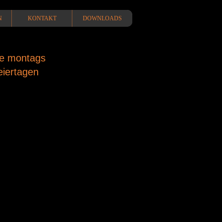
N
KONTAKT
DOWNLOADS
ine montags
eiertagen