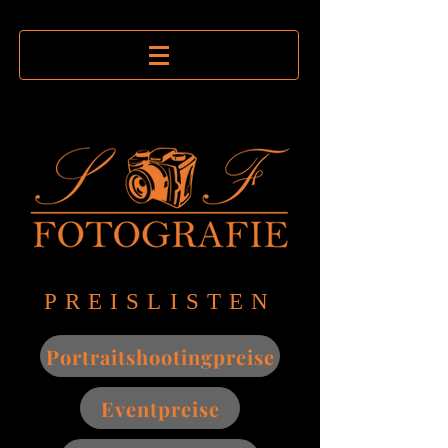
PREISLISTEN
Portraitshootingpreise
Eventpreise