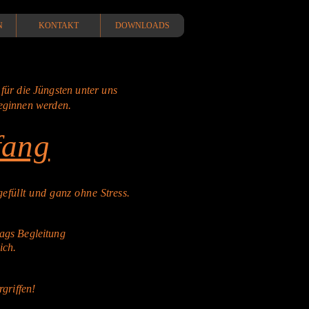
N
KONTAKT
DOWNLOADS
 für die Jüngsten unter uns
beginnen werden.
fang
gefüllt und
g
anz ohne Stress.
tags Begleitung
ich.
griffen!